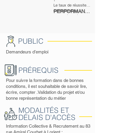
Le taux de réussite
correspond au
PERFORMANCE
pourcentage de
: 91 % des
stagiaires ayant
stagiaires ont
trouvé un emploi ou
obtenu le titre ou
poursuivi une
formation.
la certification !
PUBLIC
Demandeurs d’emploi
PRÉREQUIS
Pour suivre la formation dans de bonnes
conditions, il est souhaitable de savoir lire,
écrire, compter .Validation du projet et/ou
bonne représentation du métier
MODALITÉS ET
DÉLAIS D'ACCÈS
Information Collective & Recrutement au 83
rue Amiral Courbet à Lorient :