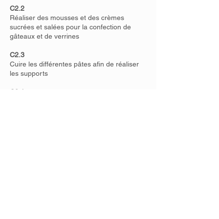
C2.2
Réaliser des mousses et des crèmes
sucrées et salées pour la confection de
gâteaux et de verrines
C2.3
Cuire les différentes pâtes afin de réaliser
les supports
C3.1
Mettre en valeur le buffet en réalisant un
dressage harmonieux des réductions salées
et sucrées
C3.2
Approvisionner le buffet tout au long de la
prestation en veillant à conserver la
présentation initiale
Bloc 7 (optionnel) - Créer ou reprendre
une activité en restauration
C1.1