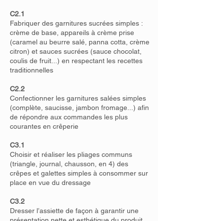
C2.1
Fabriquer des garnitures sucrées simples :
crème de base, appareils à crème prise
(caramel au beurre salé, panna cotta, crème
citron) et sauces sucrées (sauce chocolat,
coulis de fruit...) en respectant les recettes
traditionnelles
C2.2
Confectionner les garnitures salées simples
(complète, saucisse, jambon fromage...) afin
de répondre aux commandes les plus
courantes en crêperie
C3.1
Choisir et réaliser les pliages communs
(triangle, journal, chausson, en 4) des
crêpes et galettes simples à consommer sur
place en vue du dressage
C3.2
Dresser l’assiette de façon à garantir une
présentation nette et esthétique du produit