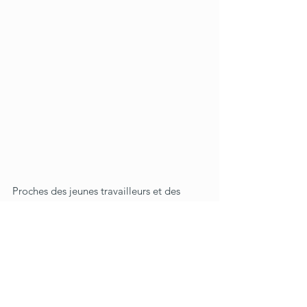
Proches des jeunes travailleurs et des 
personnes en transition professionnelle, 
nous avons également développé 
un pôle 
Formation et Emploi
. Il couvre des 
marchés d’insertion, d’orientation, de pré-
qualification et de qualification
, avec une 
spécialisation 
dans les domaines de la 
santé et du social, de la restauration et 