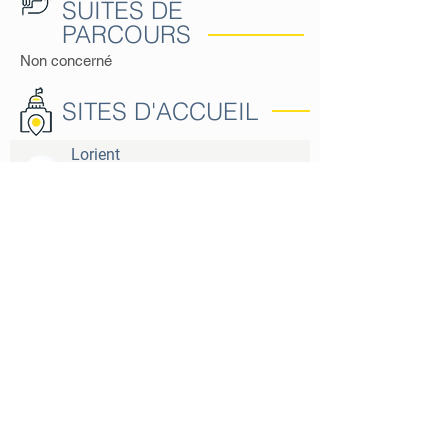
SUITES DE
PARCOURS
Non concerné
SITES D'ACCUEIL
Lorient
Les Grands Larges
25 av. du Général de Gaulle
Formation dans nos locaux ou en intra-
entreprise
ÉQUIPE
Karine GRIMAUD
Responsable du Pôle Hôtellerie-
Restauration
06 33 79 40 85