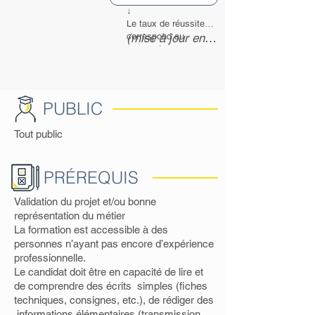
↓
Le taux de réussite
correspond au
(mise à jour en
pourcentage
cours : % des
d'alternants ayant
alternants
trouvé un emploi ou
présents aux
poursuivi une
formation.
examens qui ont
PUBLIC
obtenu la
Tout public
certification)
PRÉREQUIS
Validation du projet et/ou bonne
représentation du métier
La formation est accessible à des
personnes n’ayant pas encore d’expérience
professionnelle.
Le candidat doit être en capacité de lire et
de comprendre des écrits simples (fiches
techniques, consignes, etc.), de rédiger des
informations élémentaires (transmission