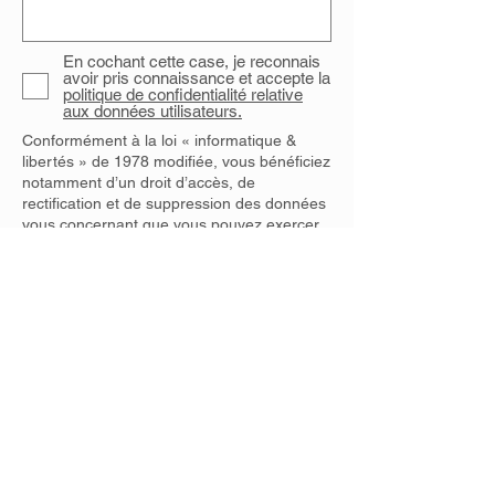
En cochant cette case, je reconnais
avoir pris connaissance et accepte la
politique de confidentialité relative
aux données utilisateurs.
Conformément à la loi « informatique &
libertés » de 1978 modifiée, vous bénéficiez
notamment d’un droit d’accès, de
rectification et de suppression des données
vous concernant que vous pouvez exercer
en écrivant à
dpo@agoraservices.fr
.
Envoyer
ACCUEIL DES STAGIAIRES EN SITUATION
PARTICULIÈRE
Une situation de handicap, une contrainte