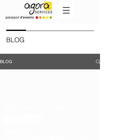
BLOG
BLOG
Nous recrutons !
Mentions, cookies & RGPD
SIÈGE SOCIAL
2A boulevard Franchet d'Esperey |
56100 LORIENT