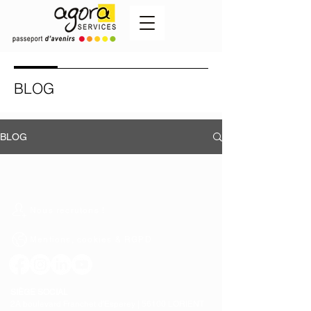
BLOG
BLOG
Nous recrutons !
Mentions, cookies & RGPD
SIÈGE SOCIAL
2A boulevard Franchet d'Esperey |
56100 LORIENT