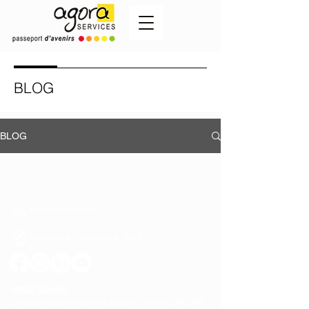
BLOG
BLOG
Nous recrutons !
Mentions, cookies & RGPD
SIÈGE SOCIAL
2A boulevard Franchet d'Esperey |
56100 LORIENT